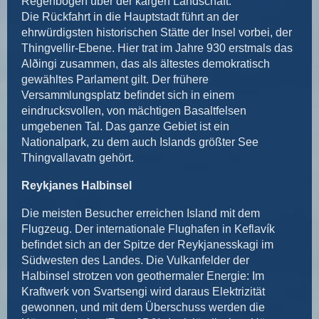
Regenbogen über der kargen Landschaft.
Die Rückfahrt in die Hauptstadt führt an der
ehrwürdigsten historischen Stätte der Insel vorbei, der
Thingvellir-Ebene. Hier trat im Jahre 930 erstmals das
Alðingi zusammen, das als ältestes demokratisch
gewähltes Parlament gilt. Der frühere
Versammlungsplatz beﬁndet sich in einem
eindrucksvollen, von mächtigen Basaltfelsen
umgebenen Tal. Das ganze Gebiet ist ein
Nationalpark, zu dem auch Islands größter See
Thingvallavatn gehört.
Reykjanes Halbinsel
Die meisten Besucher erreichen Island mit dem
Flugzeug. Der internationale Flughafen in Keflavík
beﬁndet sich an der Spitze der Reykjanesskagi im
Südwesten des Landes. Die Vulkanfelder der
Halbinsel strotzen von geothermaler Energie: Im
Kraftwerk von Svartsengi wird daraus Elektrizität
gewonnen, und mit dem Überschuss werden die