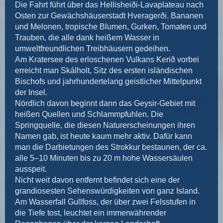
Die Fahrt führt über das Hellisheiði-Lavaplateau nach
Osten zur Gewächshäuserstadt Hveragerði. Bananen
und Melonen, tropische Blumen, Gurken, Tomaten und
Trauben, die alle dank heißem Wasser in
umweltfreundlichen Treibhäusern gedeihen.
Am Kratersee des erloschenen Vulkans Kerið vorbei
erreicht man Skálholt, Sitz des ersten isländischen
Bischofs und jahrhundertelang geistlicher Mittelpunkt
der Insel.
Nördlich davon beginnt dann das Geysir-Gebiet mit
heißen Quellen und Schlammpfuhlen. Die
Springquelle, die diesen Naturerscheinungen ihren
Namen gab, ist heute kaum mehr aktiv. Dafür kann
man die Darbietungen des Strokkur bestaunen, der ca.
alle 5–10 Minuten bis zu 20 m hohe Wassersäulen
ausspeit.
Nicht weit davon entfernt beﬁndet sich eine der
grandiosesten Sehenswürdigkeiten von ganz Island.
Am Wasserfall Gullfoss, der über zwei Felsstufen in
die Tiefe tost, leuchtet ein immerwährender