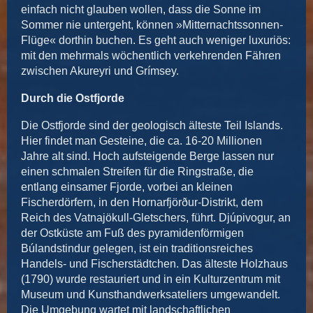
einfach nicht glauben wollen, dass die Sonne im
Sommer nie untergeht, können »Mitternachtssonnen-
Flüge« dorthin buchen. Es geht auch weniger luxuriös:
mit den mehrmals wöchentlich verkehrenden Fähren
zwischen Akureyri und Grímsey.
Durch die Ostfjorde
Die Ostfjorde sind der geologisch älteste Teil Islands.
Hier findet man Gesteine, die ca. 16-20 Millionen
Jahre alt sind. Hoch aufsteigende Berge lassen nur
einen schmalen Streifen für die Ringstraße, die
entlang einsamer Fjorde, vorbei an kleinen
Fischerdörfern, in den Hornarfjörður-Distrikt, dem
Reich des Vatnajökull-Gletschers, führt. Djúpivogur, an
der Ostküste am Fuß des pyramidenförmigen
Búlandstindur gelegen, ist ein traditionsreiches
Handels- und Fischerstädtchen. Das älteste Holzhaus
(1790) wurde restauriert und in ein Kulturzentrum mit
Museum und Kunsthandwerksateliers umgewandelt.
Die Umgebung wartet mit landschaftlichen