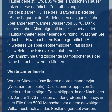
Häuser geheizt. (Etwa 85 % der isländischen Häuser
nutzen diese natürliche Zentralheizung.)
Vor der bizarren Kulisse des Kraftwerks bietet die
»Blaue Lagune« den Badelustigen das ganze Jahr
über angenehm warmes Wasser von 38 °C. Dank
seinem hohen Mineralgehalt besitzt es bei allerlei
Hautkrankheiten eine heilende Wirkung. (Waschen Sie
jedoch Ihr Haar nach dem Baden gründlich!) E
in weiteres Beispiel geothermischer Kraft ist das
schwefelreiche Krisuvík, wo blubbernde
Schlammpfuhle und zischende Dampflöcher aus der
Nähe betrachtet werden können.
Westmänner-Inseln
Vor der Südwestküste liegen die Vestmannaeyjar
(Westmänner-Inseln). Das ist eine Gruppe von 15
Inseln und unzähligen Felsenklippen. In der Nacht des
23. Januar 1973 mussten auf der größten, Heimaey, in
aller Eile über 5000 Menschen vor einem gewaltigen
Vulkanausbruch auf das Festland gerettet werden.