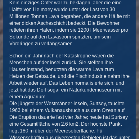
Kein einziges Opfer war zu beklagen, aber die eine
Hälfte von Heimaey wurde unter der Last von 30
Millionen Tonnen Lava begraben, die andere Hälfte mit
einer dicken Ascheschicht bedeckt. Die Bewohner
retteten ihren Hafen, indem sie 1200 l Meerwasser pro
Sekunde auf den Lavastrom spritzten, um sein
Vordringen zu verlangsamen.
Schon ein Jahr nach der Katastrophe waren die
Menschen auf der Insel zurück. Sie stellten ihre
Häuser instand, benutzten die warme Lava zum
Heizen der Gebäude, und die Fischindustrie nahm ihre
Arbeit wieder auf. Das Leben normalisierte sich, und
jetzt hat das Dorf sogar ein Naturkundemuseum mit
einem Aquarium.
Die jüngste der Westmänner-Inseln, Surtsey, tauchte
1963 bei einem Vulkanausbruch aus dem Ozean auf.
Die Eruption dauerte fast vier Jahre; heute hat Surtsey
eine Gesamtﬂäche von 2,6 km2. Der höchste Punkt
liegt 180 m über der Meeresoberﬂäche. Für
Wissenschaftler aus diversesten Gebieten ist das unter