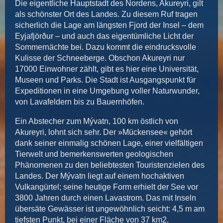
Die eigentliche Hauptstadt des Nordens, Akureyri, gilt
als schönster Ort des Landes. Zu diesem Ruf tragen
sicherlich die Lage am längsten Fjord der Insel – dem
Eyjafjörður – und auch das eigentümliche Licht der
Sommernächte bei. Dazu kommt die eindrucksvolle
Kulisse der Schneeberge. Obschon Akureyri nur
17000 Einwohner zählt, gibt es hier eine Universität,
Museen und Parks. Die Stadt ist Ausgangspunkt für
Expeditionen in eine Umgebung voller Naturwunder,
von Lavafeldern bis zu Bauernhöfen.
Ein Abstecher zum Mývatn, 100 km östlich von
Akureyri, lohnt sich sehr. Der »Mückensee« gehört
dank seiner einmalig schönen Lage, einer vielfältigen
Tierwelt und bemerkenswerten geologischen
Phänomenen zu den beliebtesten Touristenzielen des
Landes. Der Mývatn liegt auf einem hochaktiven
Vulkangürtel; seine heutige Form erhielt der See vor
3800 Jahren durch einen Lavastrom. Das mit Inseln
übersäte Gewässer ist ungewöhnlich seicht: 4,5 m am
tiefsten Punkt, bei einer Fläche von 37 km2.