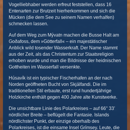
Vogelliebhaber werden erfreut feststellen, dass 16
Entenarten zur Brutzeit hierherkommen und sich die
Mücken (die dem See zu seinem Namen verhalfen)
schmecken lassen.
Auf dem Weg zum Mývatn machen die Busse Halt am
Goðafoss, dem »Götterfall« – ein majestätischer
Anblick wild tosender Wasserkraft. Der Name stammt
aus der Zeit, als das Christentum zur Staatsreligion
erhoben wurde und man die Bildnisse der heidnischen
Gottheiten im Wasserfall versenkte.
Húsavík ist ein typischer Fischerhafen an der nach
Norden geöffneten Bucht von Skjálfandi. Die im
traditionellen Stil erbaute, erst rund hundertjährige
Holzkirche enthält gegen 400 Jahre alte Kunstwerke.
Die unsichtbare Linie des Polarkreises – auf 66° 33’
nördlicher Breite – beﬂügelt die Fantasie. Islands
nördlichster Punkt, der einzige oberhalb des
Polarkreises, ist die einsame Insel Grímsey. Leute, die